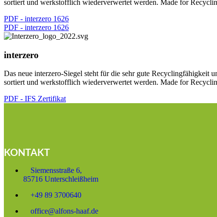
sortiert und werkstofflich wiederverwertet werden. Made for Recycli
PDF - interzero 1626
PDF - interzero 1626
interzero
Das neue interzero-Siegel steht für die sehr gute Recyclingfähigkei
sortiert und werkstofflich wiederverwertet werden. Made for Recycli
PDF - IFS Zertifikat
KONTAKT
Siemensstraße 6,
85716 Unterschleißheim
+49 89 3700640
office@alfons-haaf.de